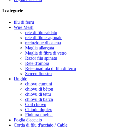
I categurie
filu di ferru
Wire Mesh
rete di filu saldatu
rete di filu esagonale
recinzione di catena
Maglia allargata
Maglia di fibra di vetro
Razor filu spinatu
Rete d'ombra
Rete quadrata di filu di ferru
Screen finestra
Unghie
chiovu cumuni
chiovu di béton
chiovu di tettu
chiovu di barca
Coil chiovu
Chiodu duplex
Finitura unghia
Foglia d'acciaio
Corda di filu d'acciaio / Cable