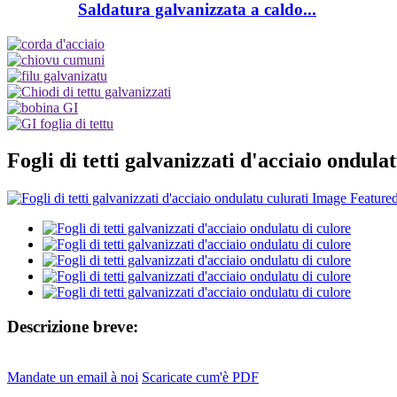
Saldatura galvanizzata a caldo...
Fogli di tetti galvanizzati d'acciaio ondula
Descrizione breve:
Mandate un email à noi
Scaricate cum'è PDF