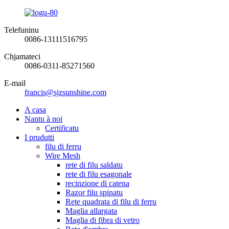
Telefuninu
0086-13111516795
Chjamateci
0086-0311-85271560
E-mail
francis@sjzsunshine.com
A casa
Nantu à noi
Certificatu
I prudutti
filu di ferru
Wire Mesh
rete di filu saldatu
rete di filu esagonale
recinzione di catena
Razor filu spinatu
Rete quadrata di filu di ferru
Maglia allargata
Maglia di fibra di vetro