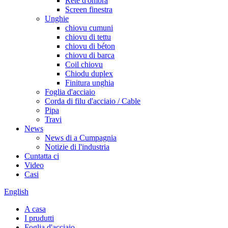
Rete d'ombra
Screen finestra
Unghie
chiovu cumuni
chiovu di tettu
chiovu di béton
chiovu di barca
Coil chiovu
Chiodu duplex
Finitura unghia
Foglia d'acciaio
Corda di filu d'acciaio / Cable
Pipa
Travi
News
News di a Cumpagnia
Notizie di l'industria
Cuntatta ci
Video
Casi
English
A casa
I prudutti
Foglia d'acciaio