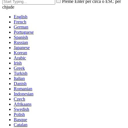
Preme Enter per circà o ESC per
chjude
English
French
German
Portuguese
Spanish
Russian
Japanese
Korean
Arabic
Irish
Greek
Turkish
Italian
Danish
Romanian
Indonesian
Czech
Afrikaans
Swedish
Polish
Basque
Catalan