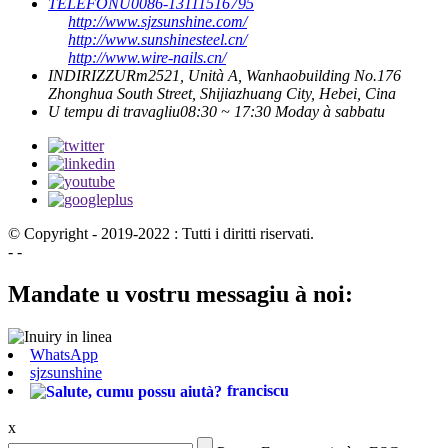
TELEFONU
0086-13111516795
http://www.sjzsunshine.com/
http://www.sunshinesteel.cn/
http://www.wire-nails.cn/
INDIRIZZU
Rm2521, Unità A, Wanhaobuilding No.176
Zhonghua South Street, Shijiazhuang City, Hebei, Cina
U tempu di travagliu
08:30 ~ 17:30 Moday à sabbatu
© Copyright - 2019-2022 : Tutti i diritti riservati.
- -
Mandate u vostru messagiu à noi:
WhatsApp
sjzsunshine
franciscu
x