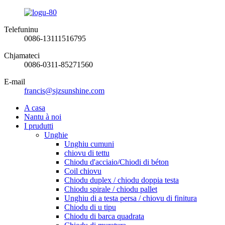
Telefuninu
0086-13111516795
Chjamateci
0086-0311-85271560
E-mail
francis@sjzsunshine.com
A casa
Nantu à noi
I prudutti
Unghie
Unghiu cumuni
chiovu di tettu
Chiodu d'acciaio/Chiodi di béton
Coil chiovu
Chiodu duplex / chiodu doppia testa
Chiodu spirale / chiodu pallet
Unghiu di a testa persa / chiovu di finitura
Chiodu di u tipu
Chiodu di barca quadrata