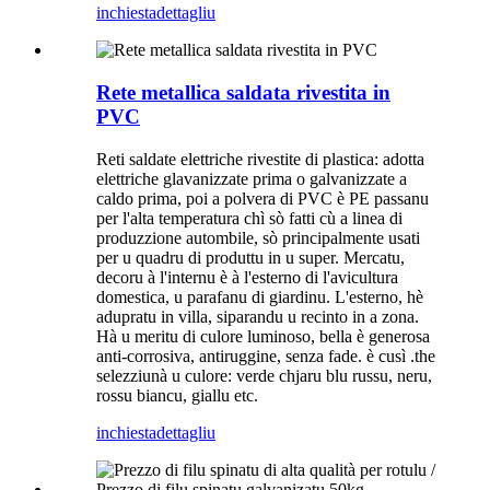
inchiesta
dettagliu
Rete metallica saldata rivestita in
PVC
Reti saldate elettriche rivestite di plastica: adotta
elettriche glavanizzate prima o galvanizzate a
caldo prima, poi a polvera di PVC è PE passanu
per l'alta temperatura chì sò fatti cù a linea di
produzzione autombile, sò principalmente usati
per u quadru di produttu in u super. Mercatu,
decoru à l'internu è à l'esterno di l'avicultura
domestica, u parafanu di giardinu. L'esterno, hè
adupratu in villa, siparandu u recinto in a zona.
Hà u meritu di culore luminoso, bella è generosa
anti-corrosiva, antiruggine, senza fade. è cusì .the
selezziunà u culore: verde chjaru blu russu, neru,
rossu biancu, giallu etc.
inchiesta
dettagliu