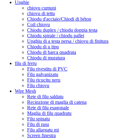
Unghie
chiovu cumuni
chiovu di tettu
Chiodu d'acciaio/Chiodi di béton
Coil chiovu
Chiodu duplex / chiodu doppia testa
Chiodu spirale / chiodu pallet
Unghiu di a testa persa / chiovu di finitura
Chiodu di u tipu
Chiodu di barca quadrata
Chiodu di muratura
filu di ferru
Filu rivestitu di PVC
Filu galvanizatu
Filu ricucitu neru
Filu chiovu
Wire Mesh
Rete di filu saldatu
Recinzione di maglia di catena
Rete di filu esagonale
Maglia di filu quadratu
Filu spinatu
Filu di rasu
Filu allargatu mi
Screen finestra