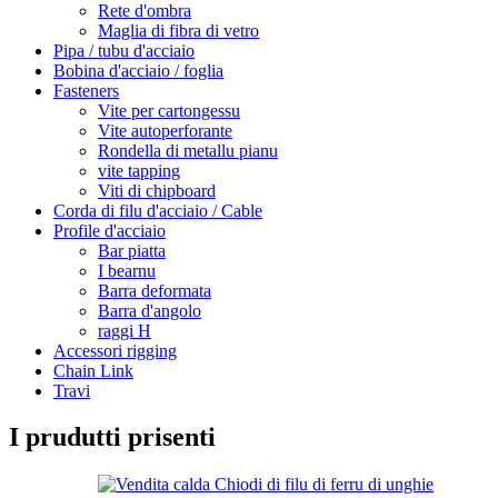
Rete d'ombra
Maglia di fibra di vetro
Pipa / tubu d'acciaio
Bobina d'acciaio / foglia
Fasteners
Vite per cartongessu
Vite autoperforante
Rondella di metallu pianu
vite tapping
Viti di chipboard
Corda di filu d'acciaio / Cable
Profile d'acciaio
Bar piatta
I bearnu
Barra deformata
Barra d'angolo
raggi H
Accessori rigging
Chain Link
Travi
I prudutti prisenti