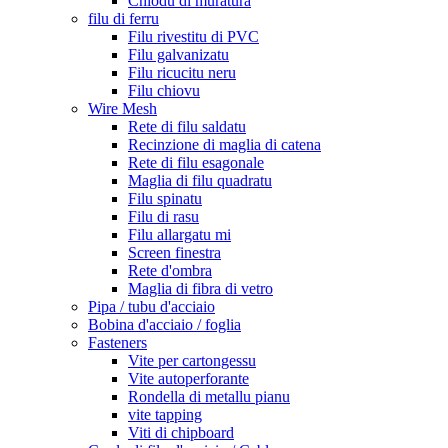
Chiodu di muratura
filu di ferru
Filu rivestitu di PVC
Filu galvanizatu
Filu ricucitu neru
Filu chiovu
Wire Mesh
Rete di filu saldatu
Recinzione di maglia di catena
Rete di filu esagonale
Maglia di filu quadratu
Filu spinatu
Filu di rasu
Filu allargatu mi
Screen finestra
Rete d'ombra
Maglia di fibra di vetro
Pipa / tubu d'acciaio
Bobina d'acciaio / foglia
Fasteners
Vite per cartongessu
Vite autoperforante
Rondella di metallu pianu
vite tapping
Viti di chipboard