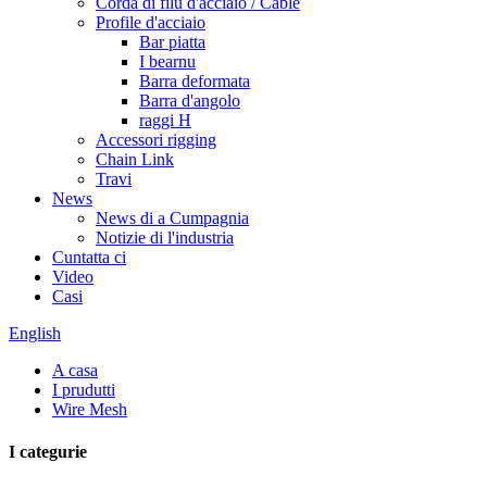
Corda di filu d'acciaio / Cable
Profile d'acciaio
Bar piatta
I bearnu
Barra deformata
Barra d'angolo
raggi H
Accessori rigging
Chain Link
Travi
News
News di a Cumpagnia
Notizie di l'industria
Cuntatta ci
Video
Casi
English
A casa
I prudutti
Wire Mesh
I categurie