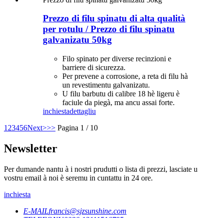
Prezzo di filu spinatu di alta qualità
per rotulu / Prezzo di filu spinatu
galvanizatu 50kg
Filo spinato per diverse recinzioni e
barriere di sicurezza.
Per prevene a corrosione, a reta di filu hà
un revestimentu galvanizatu.
U filu barbutu di calibre 18 hè ligeru è
faciule da piegà, ma ancu assai forte.
inchiesta
dettagliu
1
2
3
4
5
6
Next>
>>
Pagina 1 / 10
Newsletter
Per dumande nantu à i nostri prudutti o lista di prezzi, lasciate u
vostru email à noi è seremu in cuntattu in 24 ore.
inchiesta
E-MAIL
francis@sjzsunshine.com