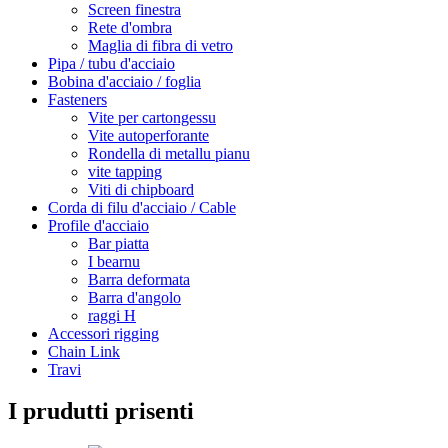
Screen finestra
Rete d'ombra
Maglia di fibra di vetro
Pipa / tubu d'acciaio
Bobina d'acciaio / foglia
Fasteners
Vite per cartongessu
Vite autoperforante
Rondella di metallu pianu
vite tapping
Viti di chipboard
Corda di filu d'acciaio / Cable
Profile d'acciaio
Bar piatta
I bearnu
Barra deformata
Barra d'angolo
raggi H
Accessori rigging
Chain Link
Travi
I prudutti prisenti