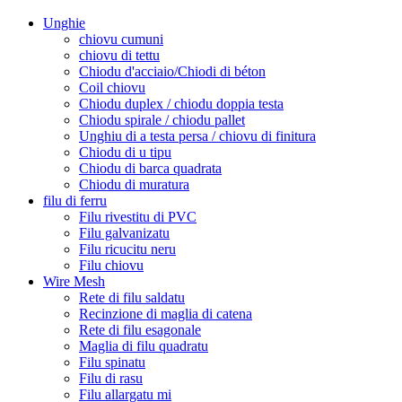
Unghie
chiovu cumuni
chiovu di tettu
Chiodu d'acciaio/Chiodi di béton
Coil chiovu
Chiodu duplex / chiodu doppia testa
Chiodu spirale / chiodu pallet
Unghiu di a testa persa / chiovu di finitura
Chiodu di u tipu
Chiodu di barca quadrata
Chiodu di muratura
filu di ferru
Filu rivestitu di PVC
Filu galvanizatu
Filu ricucitu neru
Filu chiovu
Wire Mesh
Rete di filu saldatu
Recinzione di maglia di catena
Rete di filu esagonale
Maglia di filu quadratu
Filu spinatu
Filu di rasu
Filu allargatu mi