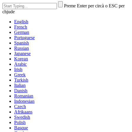
Preme Enter per circà o ESC per
chjude
English
French
German
Portuguese
Spanish
Russian
Japanese
Korean
Arabic
Irish
Greek
Turkish
Italian
Danish
Romanian
Indonesian
Czech
Afrikaans
Swedish
Polish
Basque