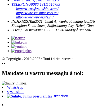
E-MAIL
francis@sjzsunshine.com
TELEFONU
0086-13111516795
http://www.sjzsunshine.com/
http://www.sunshinesteel.cn/
http://www.wire-nails.cn/
INDIRIZZU
Rm2521, Unità A, Wanhaobuilding No.176
Zhonghua South Street, Shijiazhuang City, Hebei, Cina
U tempu di travagliu
08:30 ~ 17:30 Moday à sabbatu
© Copyright - 2019-2022 : Tutti i diritti riservati.
- -
Mandate u vostru messagiu à noi:
WhatsApp
sjzsunshine
franciscu
x