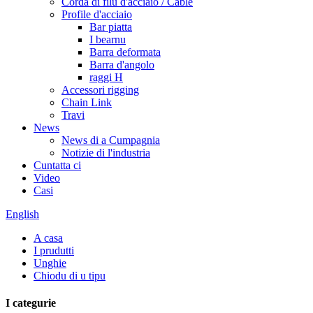
Corda di filu d'acciaio / Cable
Profile d'acciaio
Bar piatta
I bearnu
Barra deformata
Barra d'angolo
raggi H
Accessori rigging
Chain Link
Travi
News
News di a Cumpagnia
Notizie di l'industria
Cuntatta ci
Video
Casi
English
A casa
I prudutti
Unghie
Chiodu di u tipu
I categurie