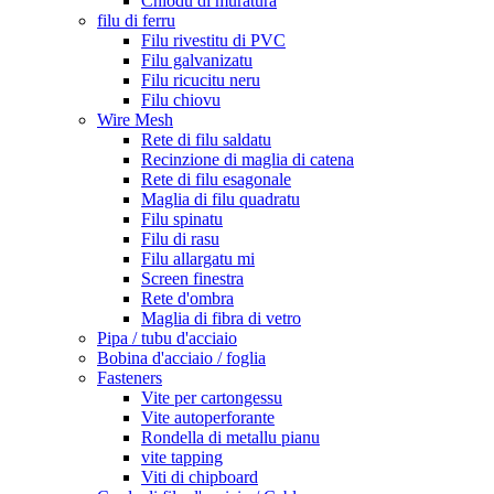
Chiodu di muratura
filu di ferru
Filu rivestitu di PVC
Filu galvanizatu
Filu ricucitu neru
Filu chiovu
Wire Mesh
Rete di filu saldatu
Recinzione di maglia di catena
Rete di filu esagonale
Maglia di filu quadratu
Filu spinatu
Filu di rasu
Filu allargatu mi
Screen finestra
Rete d'ombra
Maglia di fibra di vetro
Pipa / tubu d'acciaio
Bobina d'acciaio / foglia
Fasteners
Vite per cartongessu
Vite autoperforante
Rondella di metallu pianu
vite tapping
Viti di chipboard