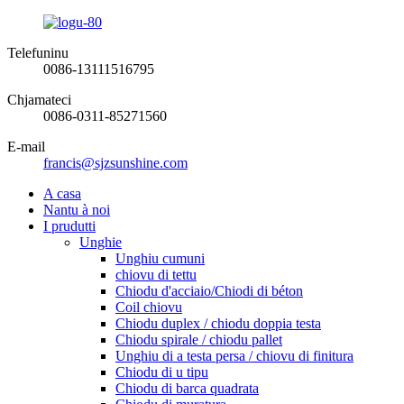
Telefuninu
0086-13111516795
Chjamateci
0086-0311-85271560
E-mail
francis@sjzsunshine.com
A casa
Nantu à noi
I prudutti
Unghie
Unghiu cumuni
chiovu di tettu
Chiodu d'acciaio/Chiodi di béton
Coil chiovu
Chiodu duplex / chiodu doppia testa
Chiodu spirale / chiodu pallet
Unghiu di a testa persa / chiovu di finitura
Chiodu di u tipu
Chiodu di barca quadrata