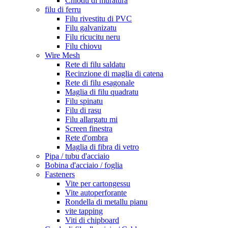
Chiodu di muratura
filu di ferru
Filu rivestitu di PVC
Filu galvanizatu
Filu ricucitu neru
Filu chiovu
Wire Mesh
Rete di filu saldatu
Recinzione di maglia di catena
Rete di filu esagonale
Maglia di filu quadratu
Filu spinatu
Filu di rasu
Filu allargatu mi
Screen finestra
Rete d'ombra
Maglia di fibra di vetro
Pipa / tubu d'acciaio
Bobina d'acciaio / foglia
Fasteners
Vite per cartongessu
Vite autoperforante
Rondella di metallu pianu
vite tapping
Viti di chipboard