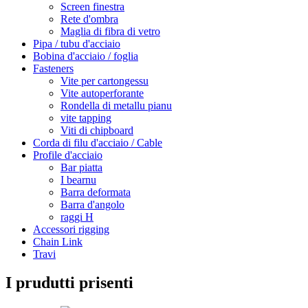
Screen finestra
Rete d'ombra
Maglia di fibra di vetro
Pipa / tubu d'acciaio
Bobina d'acciaio / foglia
Fasteners
Vite per cartongessu
Vite autoperforante
Rondella di metallu pianu
vite tapping
Viti di chipboard
Corda di filu d'acciaio / Cable
Profile d'acciaio
Bar piatta
I bearnu
Barra deformata
Barra d'angolo
raggi H
Accessori rigging
Chain Link
Travi
I prudutti prisenti