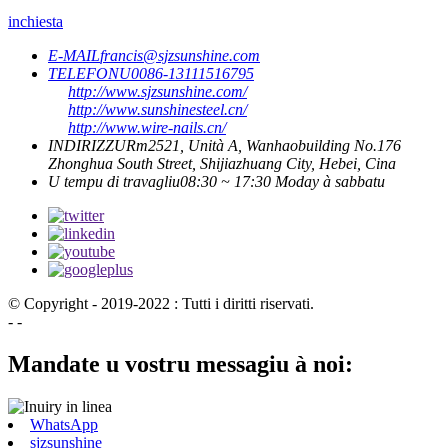
inchiesta
E-MAIL
francis@sjzsunshine.com
TELEFONU
0086-13111516795
http://www.sjzsunshine.com/
http://www.sunshinesteel.cn/
http://www.wire-nails.cn/
INDIRIZZU
Rm2521, Unità A, Wanhaobuilding No.176
Zhonghua South Street, Shijiazhuang City, Hebei, Cina
U tempu di travagliu
08:30 ~ 17:30 Moday à sabbatu
© Copyright - 2019-2022 : Tutti i diritti riservati.
- -
Mandate u vostru messagiu à noi:
WhatsApp
sjzsunshine