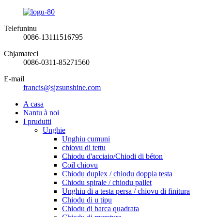
Telefuninu
0086-13111516795
Chjamateci
0086-0311-85271560
E-mail
francis@sjzsunshine.com
A casa
Nantu à noi
I prudutti
Unghie
Unghiu cumuni
chiovu di tettu
Chiodu d'acciaio/Chiodi di béton
Coil chiovu
Chiodu duplex / chiodu doppia testa
Chiodu spirale / chiodu pallet
Unghiu di a testa persa / chiovu di finitura
Chiodu di u tipu
Chiodu di barca quadrata