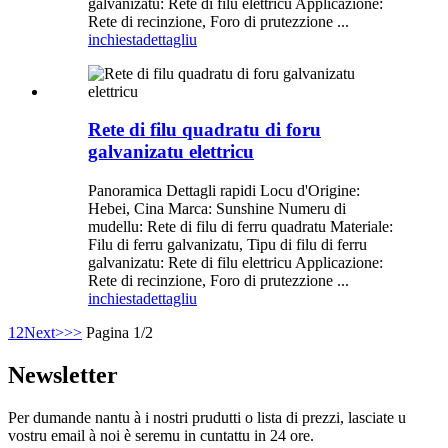
galvanizatu: Rete di filu elettricu Applicazione:
Rete di recinzione, Foro di prutezzione ...
inchiesta
dettagliu
Rete di filu quadratu di foru
galvanizatu elettricu
Panoramica Dettagli rapidi Locu d'Origine:
Hebei, Cina Marca: Sunshine Numeru di
mudellu: Rete di filu di ferru quadratu Materiale:
Filu di ferru galvanizatu, Tipu di filu di ferru
galvanizatu: Rete di filu elettricu Applicazione:
Rete di recinzione, Foro di prutezzione ...
inchiesta
dettagliu
1
2
Next>
>>
Pagina 1/2
Newsletter
Per dumande nantu à i nostri prudutti o lista di prezzi, lasciate u
vostru email à noi è seremu in cuntattu in 24 ore.