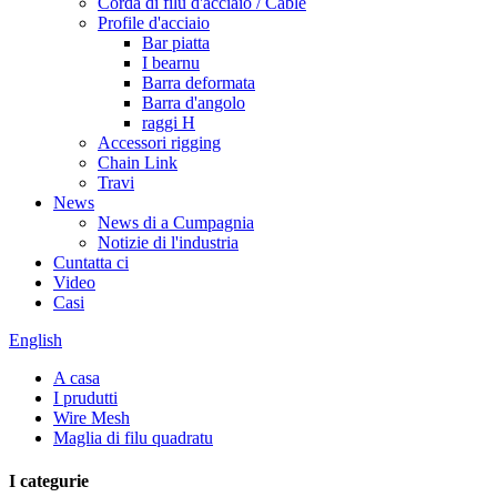
Corda di filu d'acciaio / Cable
Profile d'acciaio
Bar piatta
I bearnu
Barra deformata
Barra d'angolo
raggi H
Accessori rigging
Chain Link
Travi
News
News di a Cumpagnia
Notizie di l'industria
Cuntatta ci
Video
Casi
English
A casa
I prudutti
Wire Mesh
Maglia di filu quadratu
I categurie