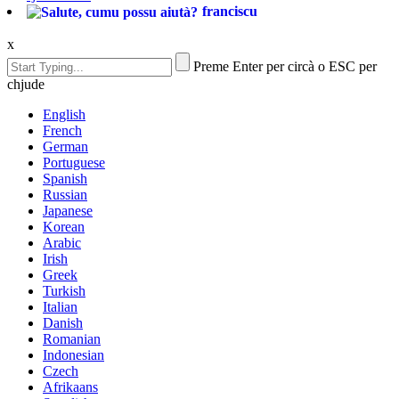
franciscu
x
Preme Enter per circà o ESC per
chjude
English
French
German
Portuguese
Spanish
Russian
Japanese
Korean
Arabic
Irish
Greek
Turkish
Italian
Danish
Romanian
Indonesian
Czech
Afrikaans