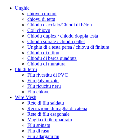
Unghie
chiovu cumuni
chiovu di tettu
Chiodu d'acciaio/Chiodi di béton
Coil chiovu
Chiodu duplex / chiodu doppia testa
Chiodu spirale / chiodu pallet
Unghiu di a testa persa / chiovu di finitura
Chiodu di u tipu
Chiodu di barca quadrata
Chiodu di muratura
filu di ferru
Filu rivestitu di PVC
Filu galvanizatu
Filu ricucitu neru
Filu chiovu
Wire Mesh
Rete di filu saldatu
Recinzione di maglia di catena
Rete di filu esagonale
Maglia di filu quadratu
Filu spinatu
Filu di rasu
Filu allargatu mi