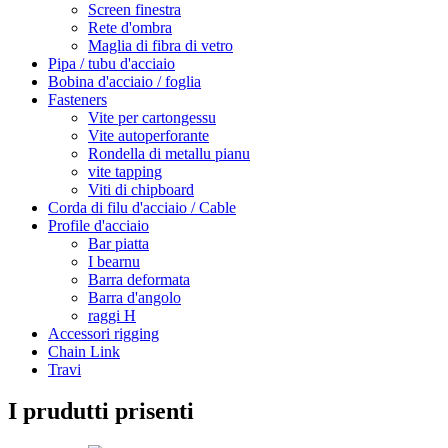
Screen finestra
Rete d'ombra
Maglia di fibra di vetro
Pipa / tubu d'acciaio
Bobina d'acciaio / foglia
Fasteners
Vite per cartongessu
Vite autoperforante
Rondella di metallu pianu
vite tapping
Viti di chipboard
Corda di filu d'acciaio / Cable
Profile d'acciaio
Bar piatta
I bearnu
Barra deformata
Barra d'angolo
raggi H
Accessori rigging
Chain Link
Travi
I prudutti prisenti