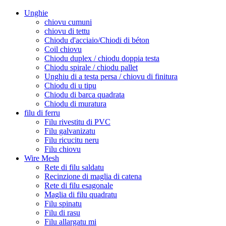
Unghie
chiovu cumuni
chiovu di tettu
Chiodu d'acciaio/Chiodi di béton
Coil chiovu
Chiodu duplex / chiodu doppia testa
Chiodu spirale / chiodu pallet
Unghiu di a testa persa / chiovu di finitura
Chiodu di u tipu
Chiodu di barca quadrata
Chiodu di muratura
filu di ferru
Filu rivestitu di PVC
Filu galvanizatu
Filu ricucitu neru
Filu chiovu
Wire Mesh
Rete di filu saldatu
Recinzione di maglia di catena
Rete di filu esagonale
Maglia di filu quadratu
Filu spinatu
Filu di rasu
Filu allargatu mi