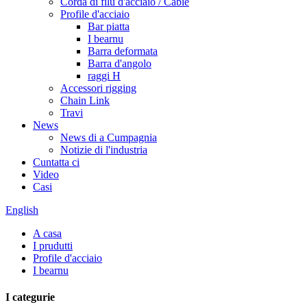
Corda di filu d'acciaio / Cable
Profile d'acciaio
Bar piatta
I bearnu
Barra deformata
Barra d'angolo
raggi H
Accessori rigging
Chain Link
Travi
News
News di a Cumpagnia
Notizie di l'industria
Cuntatta ci
Video
Casi
English
A casa
I prudutti
Profile d'acciaio
I bearnu
I categurie