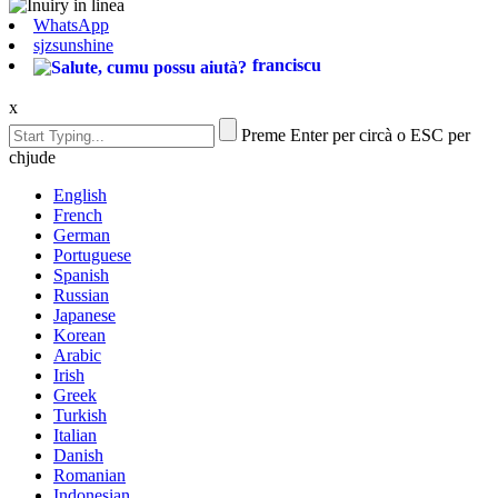
WhatsApp
sjzsunshine
franciscu
x
Preme Enter per circà o ESC per
chjude
English
French
German
Portuguese
Spanish
Russian
Japanese
Korean
Arabic
Irish
Greek
Turkish
Italian
Danish
Romanian
Indonesian