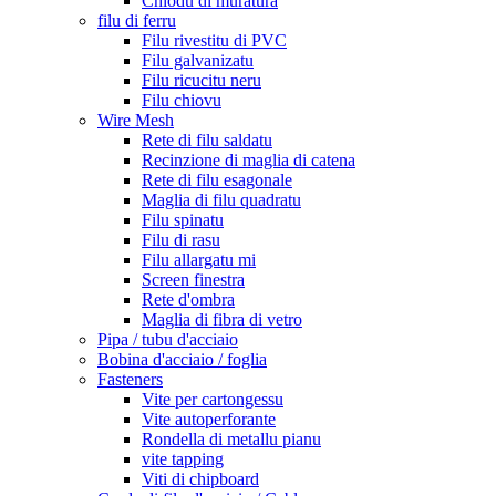
Chiodu di muratura
filu di ferru
Filu rivestitu di PVC
Filu galvanizatu
Filu ricucitu neru
Filu chiovu
Wire Mesh
Rete di filu saldatu
Recinzione di maglia di catena
Rete di filu esagonale
Maglia di filu quadratu
Filu spinatu
Filu di rasu
Filu allargatu mi
Screen finestra
Rete d'ombra
Maglia di fibra di vetro
Pipa / tubu d'acciaio
Bobina d'acciaio / foglia
Fasteners
Vite per cartongessu
Vite autoperforante
Rondella di metallu pianu
vite tapping
Viti di chipboard