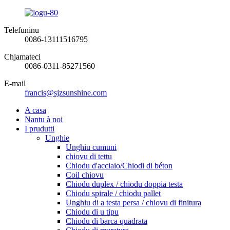
Telefuninu
0086-13111516795
Chjamateci
0086-0311-85271560
E-mail
francis@sjzsunshine.com
A casa
Nantu à noi
I prudutti
Unghie
Unghiu cumuni
chiovu di tettu
Chiodu d'acciaio/Chiodi di béton
Coil chiovu
Chiodu duplex / chiodu doppia testa
Chiodu spirale / chiodu pallet
Unghiu di a testa persa / chiovu di finitura
Chiodu di u tipu
Chiodu di barca quadrata