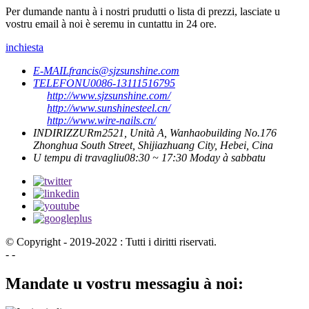
Per dumande nantu à i nostri prudutti o lista di prezzi, lasciate u
vostru email à noi è seremu in cuntattu in 24 ore.
inchiesta
E-MAIL
francis@sjzsunshine.com
TELEFONU
0086-13111516795
http://www.sjzsunshine.com/
http://www.sunshinesteel.cn/
http://www.wire-nails.cn/
INDIRIZZU
Rm2521, Unità A, Wanhaobuilding No.176
Zhonghua South Street, Shijiazhuang City, Hebei, Cina
U tempu di travagliu
08:30 ~ 17:30 Moday à sabbatu
© Copyright - 2019-2022 : Tutti i diritti riservati.
- -
Mandate u vostru messagiu à noi: