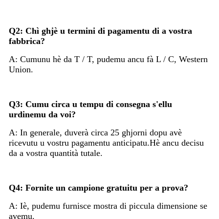
Q2: Chì ghjè u termini di pagamentu di a vostra
fabbrica?
A: Cumunu hè da T / T, pudemu ancu fà L / C, Western
Union.
Q3: Cumu circa u tempu di consegna s'ellu
urdinemu da voi?
A: In generale, duverà circa 25 ghjorni dopu avè
ricevutu u vostru pagamentu anticipatu.Hè ancu decisu
da a vostra quantità tutale.
Q4: Fornite un campione gratuitu per a prova?
A: Iè, pudemu furnisce mostra di piccula dimensione se
avemu.