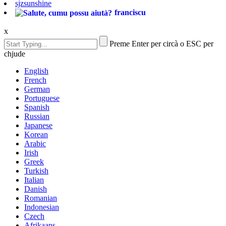
sjzsunshine
franciscu
x
Preme Enter per circà o ESC per
chjude
English
French
German
Portuguese
Spanish
Russian
Japanese
Korean
Arabic
Irish
Greek
Turkish
Italian
Danish
Romanian
Indonesian
Czech
Afrikaans