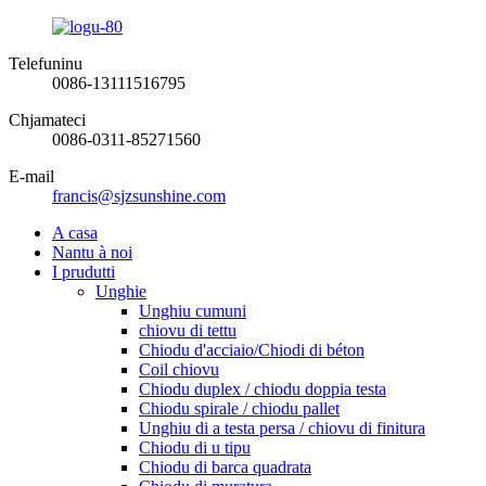
Telefuninu
0086-13111516795
Chjamateci
0086-0311-85271560
E-mail
francis@sjzsunshine.com
A casa
Nantu à noi
I prudutti
Unghie
Unghiu cumuni
chiovu di tettu
Chiodu d'acciaio/Chiodi di béton
Coil chiovu
Chiodu duplex / chiodu doppia testa
Chiodu spirale / chiodu pallet
Unghiu di a testa persa / chiovu di finitura
Chiodu di u tipu
Chiodu di barca quadrata