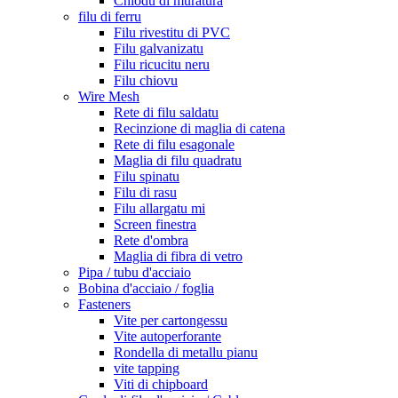
Chiodu di muratura
filu di ferru
Filu rivestitu di PVC
Filu galvanizatu
Filu ricucitu neru
Filu chiovu
Wire Mesh
Rete di filu saldatu
Recinzione di maglia di catena
Rete di filu esagonale
Maglia di filu quadratu
Filu spinatu
Filu di rasu
Filu allargatu mi
Screen finestra
Rete d'ombra
Maglia di fibra di vetro
Pipa / tubu d'acciaio
Bobina d'acciaio / foglia
Fasteners
Vite per cartongessu
Vite autoperforante
Rondella di metallu pianu
vite tapping
Viti di chipboard