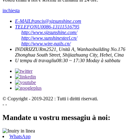
inchiesta
E-MAIL
francis@sjzsunshine.com
TELEFONU
0086-13111516795
http://www.sjzsunshine.com/
http://www.sunshinesteel.cn/
http://www.wire-nails.cn/
INDIRIZZU
Rm2521, Unità A, Wanhaobuilding No.176
Zhonghua South Street, Shijiazhuang City, Hebei, Cina
U tempu di travagliu
08:30 ~ 17:30 Moday à sabbatu
© Copyright - 2019-2022 : Tutti i diritti riservati.
- -
Mandate u vostru messagiu à noi:
WhatsApp