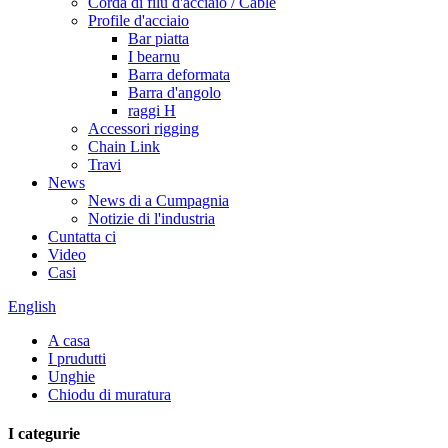
Corda di filu d'acciaio / Cable
Profile d'acciaio
Bar piatta
I bearnu
Barra deformata
Barra d'angolo
raggi H
Accessori rigging
Chain Link
Travi
News
News di a Cumpagnia
Notizie di l'industria
Cuntatta ci
Video
Casi
English
A casa
I prudutti
Unghie
Chiodu di muratura
I categurie