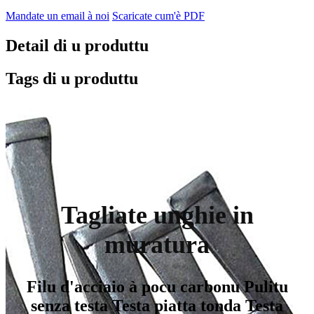
Mandate un email à noi
Scaricate cum'è PDF
Detail di u produttu
Tags di u produttu
Tagliate unghie in
muratura
Filu d'acciaio à pocu carbonu Pulitu
senza testa Testa piatta tonda Testa