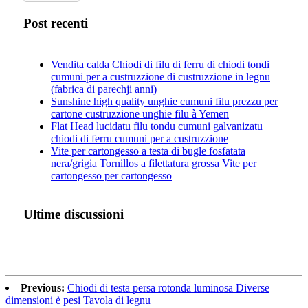
Post recenti
Vendita calda Chiodi di filu di ferru di chiodi tondi
cumuni per a custruzzione di custruzzione in legnu
(fabrica di parechji anni)
Sunshine high quality unghie cumuni filu prezzu per
cartone custruzzione unghie filu à Yemen
Flat Head lucidatu filu tondu cumuni galvanizatu
chiodi di ferru cumuni per a custruzzione
Vite per cartongesso a testa di bugle fosfatata
nera/grigia Tornillos a filettatura grossa Vite per
cartongesso per cartongesso
Ultime discussioni
Previous:
Chiodi di testa persa rotonda luminosa Diverse
dimensioni è pesi Tavola di legnu