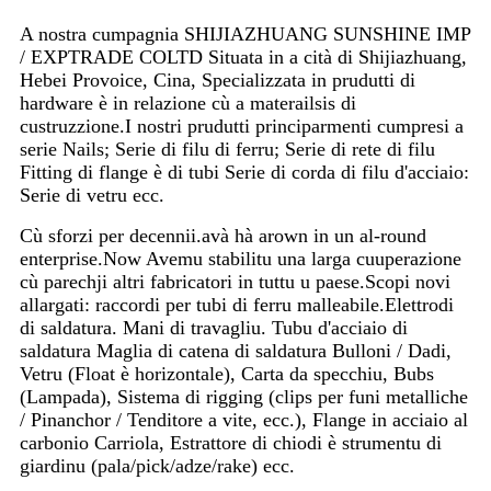
A nostra cumpagnia SHIJIAZHUANG SUNSHINE IMP
/ EXPTRADE COLTD Situata in a cità di Shijiazhuang,
Hebei Provoice, Cina, Specializzata in prudutti di
hardware è in relazione cù a materailsis di
custruzzione.
I nostri prudutti principarmenti cumpresi a
serie Nails; Serie di filu di ferru; Serie di rete di filu
Fitting di flange è di tubi Serie di corda di filu d'acciaio:
Serie di vetru ecc.
Cù sforzi per decennii.avà hà arown in un al-round
enterprise.Now Avemu stabilitu una larga cuuperazione
cù parechji altri fabricatori in tuttu u paese.
Scopi novi
allargati: raccordi per tubi di ferru malleabile.Elettrodi
di saldatura. Mani di travagliu. Tubu d'acciaio di
saldatura Maglia di catena di saldatura Bulloni / Dadi,
Vetru (Float è horizontale), Carta da specchiu, Bubs
(Lampada), Sistema di rigging (clips per funi metalliche
/ Pinanchor / Tenditore a vite, ecc.), Flange in acciaio al
carbonio Carriola, Estrattore di chiodi è strumentu di
giardinu (pala/pick/adze/rake) ecc.