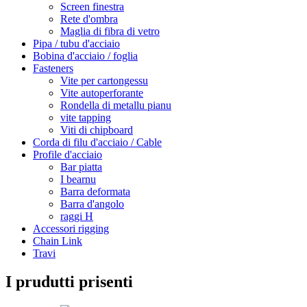
Screen finestra
Rete d'ombra
Maglia di fibra di vetro
Pipa / tubu d'acciaio
Bobina d'acciaio / foglia
Fasteners
Vite per cartongessu
Vite autoperforante
Rondella di metallu pianu
vite tapping
Viti di chipboard
Corda di filu d'acciaio / Cable
Profile d'acciaio
Bar piatta
I bearnu
Barra deformata
Barra d'angolo
raggi H
Accessori rigging
Chain Link
Travi
I prudutti prisenti