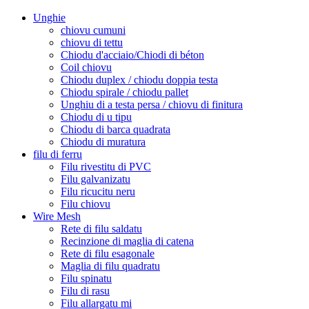
Unghie
chiovu cumuni
chiovu di tettu
Chiodu d'acciaio/Chiodi di béton
Coil chiovu
Chiodu duplex / chiodu doppia testa
Chiodu spirale / chiodu pallet
Unghiu di a testa persa / chiovu di finitura
Chiodu di u tipu
Chiodu di barca quadrata
Chiodu di muratura
filu di ferru
Filu rivestitu di PVC
Filu galvanizatu
Filu ricucitu neru
Filu chiovu
Wire Mesh
Rete di filu saldatu
Recinzione di maglia di catena
Rete di filu esagonale
Maglia di filu quadratu
Filu spinatu
Filu di rasu
Filu allargatu mi