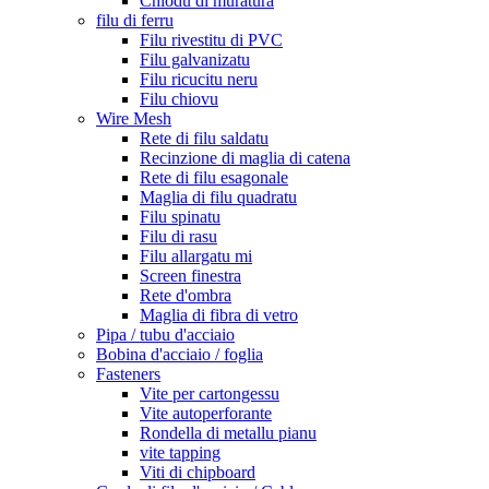
Chiodu di muratura
filu di ferru
Filu rivestitu di PVC
Filu galvanizatu
Filu ricucitu neru
Filu chiovu
Wire Mesh
Rete di filu saldatu
Recinzione di maglia di catena
Rete di filu esagonale
Maglia di filu quadratu
Filu spinatu
Filu di rasu
Filu allargatu mi
Screen finestra
Rete d'ombra
Maglia di fibra di vetro
Pipa / tubu d'acciaio
Bobina d'acciaio / foglia
Fasteners
Vite per cartongessu
Vite autoperforante
Rondella di metallu pianu
vite tapping
Viti di chipboard