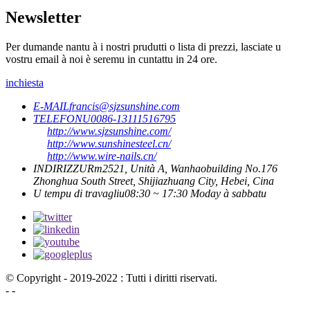
Newsletter
Per dumande nantu à i nostri prudutti o lista di prezzi, lasciate u
vostru email à noi è seremu in cuntattu in 24 ore.
inchiesta
E-MAIL
francis@sjzsunshine.com
TELEFONU
0086-13111516795
http://www.sjzsunshine.com/
http://www.sunshinesteel.cn/
http://www.wire-nails.cn/
INDIRIZZU
Rm2521, Unità A, Wanhaobuilding No.176
Zhonghua South Street, Shijiazhuang City, Hebei, Cina
U tempu di travagliu
08:30 ~ 17:30 Moday à sabbatu
© Copyright - 2019-2022 : Tutti i diritti riservati.
- -