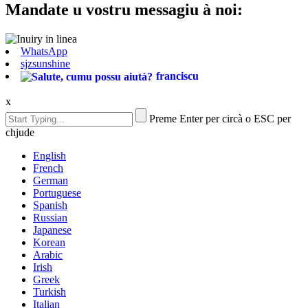
Mandate u vostru messagiu à noi:
WhatsApp
sjzsunshine
franciscu
x
Preme Enter per circà o ESC per
chjude
English
French
German
Portuguese
Spanish
Russian
Japanese
Korean
Arabic
Irish
Greek
Turkish
Italian