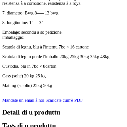
resistenza à a corrosione, resistenza à a roya.
7. diametro: Bwg 8—– 13 bwg
8. longitudine: 1″— 3″
Embalaje: secondu a so petizione.
imballaggio:
Scatola di legnu, blu à l'internu 7bc × 16 cartone
Scatola di legnu perde l'imballu 20kg 25kg 30kg 35kg 48kg
Custodia, blu in 7bc × 8carton
Cass (solte) 20 kg 25 kg
Matting (scioltu) 25kg 50kg
Mandate un email à noi
Scaricate cum'è PDF
Detail di u produttu
Tags di u produttu