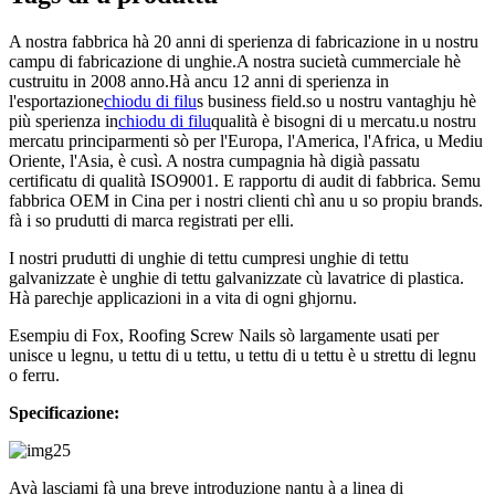
A nostra fabbrica hà 20 anni di sperienza di fabricazione in u nostru
campu di fabricazione di unghie.A nostra sucietà cummerciale hè
custruitu in 2008 anno.Hà ancu 12 anni di sperienza in
l'esportazione
chiodu di filu
s business field.so u nostru vantaghju hè
più sperienza in
chiodu di filu
qualità è bisogni di u mercatu.u nostru
mercatu principarmenti sò per l'Europa, l'America, l'Africa, u Mediu
Oriente, l'Asia, è cusì. A nostra cumpagnia hà digià passatu
certificatu di qualità ISO9001. E rapportu di audit di fabbrica. Semu
fabbrica OEM in Cina per i nostri clienti chì anu u so propiu brands.
fà i so prudutti di marca registrati per elli.
I nostri prudutti di unghie di tettu cumpresi unghie di tettu
galvanizzate è unghie di tettu galvanizzate cù lavatrice di plastica.
Hà parechje applicazioni in a vita di ogni ghjornu.
Esempiu di Fox, Roofing Screw Nails sò largamente usati per
unisce u legnu, u tettu di u tettu, u tettu di u tettu è u strettu di legnu
o ferru.
Specificazione:
Avà lasciami fà una breve introduzione nantu à a linea di