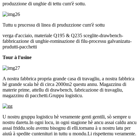
produzzione di unghie di tettu cum'è sottu.
Tuttu u prucessu di linea di pruduzzione cum'è sottu
verga d'acciaio, materiale Q195 & Q235 sceglite-drawbench-
fabbricazione di unghie-rominazione di filu-processu galvanizatu-
prudutti-pacchetti
Tour à l'usine
A nostra fabbrica propria grande casa di travagliu, a nostra fabbrica
hè grande scala hè di circa 2000m2 questu annu. Magazzinu di
materie prime, attellu di drawbench, fabricazione di travagliu,
magazzinu di pacchetti.Gruppu logisticu.
U nostru gruppu logisticu hè veramente genti gentili, sò sempre u
nostru daretu.In ogni locu, in ogni stagione hè ancu assai caldu ancu
assai friddu.solu avemu bisognu di elli.tornanu à u nostru latu per
aiutà à spedite cuntenituri in tuttu u mondu.Li rispettemu veramente.