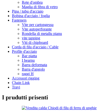
Rete d'ombra
Maglia di fibra di vetro
Pipa / tubu d'acciaio
Bobina d'acciaio / foglia
Fasteners
Vite per cartongessu
Vite autoperforante
Rondella di metallu pianu
vite tapping
Viti di chipboard
Corda di filu d'acciaio / Cable
Profile d'acciaio
Bar piatta
I bearnu
Barra deformata
Barra d'angolo
raggi H
Accessori rigging
Chain Link
Travi
I prudutti prisenti