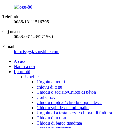
Telefuninu
0086-13111516795
Chjamateci
0086-0311-85271560
E-mail
francis@sjzsunshine.com
A casa
Nantu à noi
I prudutti
Unghie
Unghiu cumuni
chiovu di tettu
Chiodu d'acciaio/Chiodi di béton
Coil chiovu
Chiodu duplex / chiodu doppia testa
Chiodu spirale / chiodu pallet
Unghiu di a testa persa / chiovu di finitura
Chiodu di u tipu
Chiodu di barca quadrata