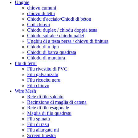
Unghie
chiovu cumuni
chiovu di tettu
Chiodu d'acciaio/Chiodi di béton
Coil chiovu
Chiodu duplex / chiodu doppia testa
Chiodu spirale / chiodu pallet
Unghiu di a testa persa / chiovu di finitura
Chiodu di u tipu
Chiodu di barca quadrata
Chiodu di muratura
filu di ferru
Filu rivestitu di PVC
Filu galvanizatu
Filu ricucitu neru
Filu chiovu
Wire Mesh
Rete di filu saldatu
Recinzione di maglia di catena
Rete di filu esagonale
Maglia di filu quadratu
Filu spinatu
Filu di rasu
Filu allargatu mi
Screen finestra