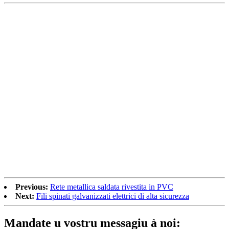
Previous:
Rete metallica saldata rivestita in PVC
Next:
Fili spinati galvanizzati elettrici di alta sicurezza
Mandate u vostru messagiu à noi: