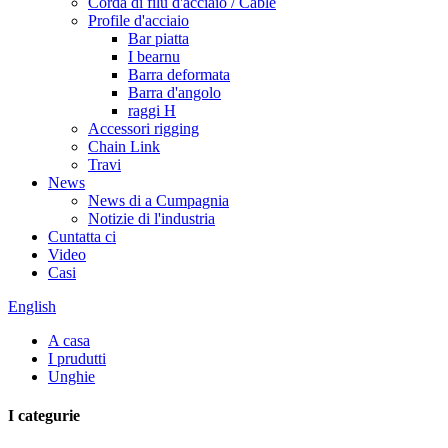
Corda di filu d'acciaio / Cable
Profile d'acciaio
Bar piatta
I bearnu
Barra deformata
Barra d'angolo
raggi H
Accessori rigging
Chain Link
Travi
News
News di a Cumpagnia
Notizie di l'industria
Cuntatta ci
Video
Casi
English
A casa
I prudutti
Unghie
I categurie